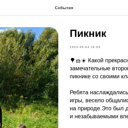
События
Пикник
2025-09-04 16:00
🌳🧺☀️ Какой прекрас
замечательные второ
пикнике со своими к
Ребята наслаждались
игры, весело общалис
на природе.Это был 
и незабываемыми вп